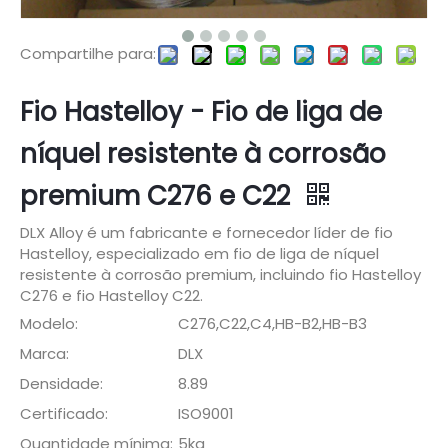
Compartilhe para:
Fio Hastelloy - Fio de liga de
níquel resistente à corrosão
premium C276 e C22
DLX Alloy é um fabricante e fornecedor líder de fio
Hastelloy, especializado em fio de liga de níquel
resistente à corrosão premium, incluindo fio Hastelloy
C276 e fio Hastelloy C22.
Modelo:
C276,C22,C4,HB-B2,HB-B3
Marca:
DLX
Densidade:
8.89
Certificado:
ISO9001
Quantidade mínima:
5kg