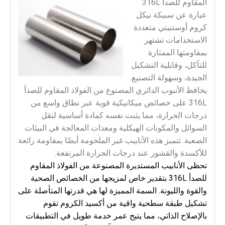
المقاوم للصدأ 316L
عبارة عن سبيكة نيكل
كروم أوستنيتي متعددة
الاستخدامات تشتهر
بمقاومتها الممتازة
للتآكل، وقابلية التشكيل
الجيدة، وسهولة التصنيع.
يحافظ الأنبوب الدائري المصنوع من الفولاذ المقاوم للصدأ
316L على خصائص ميكانيكية قوية عبر نطاق واسع من
درجات الحرارة، مما يثبت نفسه كمادة أساسية لنقل
السوائل والمكونات الهيكلية ومعدات المعالجة في البيئات
الصعبة. تتميز هذه الأنابيب غير الملحومة أيضًا بمقاومة رائعة
للأكسدة والقشور عند درجات الحرارة المرتفعة.
تحظى الأنابيب المستديرة المصنوعة من الفولاذ المقاوم
للصدأ 316L بتقدير خاص لمزيجها من الخصائص الصحية
والقوة والليونة. السمة المميزة لها هي قدرتها المتأصلة على
تشكيل طبقة سطحية واقية من أكسيد الكروم تقوم
بالإصلاح الذاتي، مما يتيح عمر خدمة طويل في التطبيقات