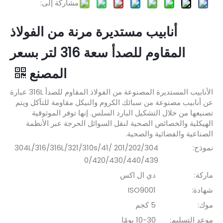
مشاركة إلى:
أنابيب مستديرة مرنة من الفولاذ
المقاوم للصدأ سعة 316 لتر بسعر
المصنع
الأنابيب المستديرة المصنوعة من الفولاذ المقاوم للصدأ 316L عبارة
عن أنابيب مصنوعة من سبائك الكروم والنيكل مقاومة للتآكل ويتم
تصنيعها من خلال التشكيل البارد السلس. إنها توفر الموثوقية
الهيكلية والخصائص الصحية لنقل السوائل الحرجة عبر الأنظمة
الصناعية والفضائية والصحية.
نموذج:
201/202/304 /304L/316/316L/321/310s/41
0/420/430/440/439
ماركة:
دي ال اكس
شهادة:
ISO9001
موك:
5 كجم
موعد التسليم:
10-30 يومًا