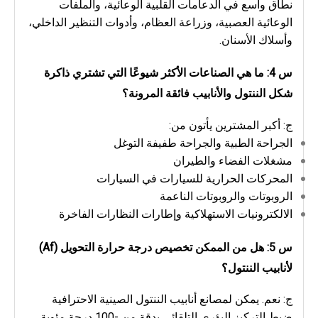
نطاق واسع في الدعامات القلبية الوعائية، والملفات
الوعائية العصبية، وزراعة العظام، وأدوات التنظير الداخلي،
وأسلاك الأسنان.
س 4: ما هي الصناعات الأكثر شيوعًا التي تشتري ذاكرة
شكل الننتول والأنابيب فائقة المرونة؟
ج: أكبر المشترين يأتون من:
الجراحة الطبية والجراحة طفيفة التوغل
مشغلات الفضاء والطيران
المحركات الحرارية للسيارات في السيارات
الروبوتات والروبوتات الناعمة
الالكترونيات الاستهلاكية وإطارات النظارات الفاخرة
س 5: هل من الممكن تخصيص درجة حرارة التحويل (Af)
لأنابيب الننتول؟
ج: نعم. يمكن لمصانع أنابيب الننتول الصينية الاحترافية
ضبط التركيز البؤري التلقائي بدقة من -100 درجة مئوية