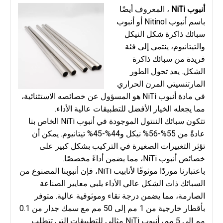
أنبوب NiTi 
، المعروف أيضًا 
باسم أنبوب Nitinol أو أنبوب 
سبائك ذاكرة شكل النيكل 
والتيتانيوم، ينتمي إلى فئة 
فريدة من سبائك ذاكرة 
الشكل. يعد تحول الطور 
المارتنسيتي المرن الحراري 
في مادة أنبوب NiTi هو المسؤول عن خصائصه الاستثنائية، 
مما يجعله الخيار الأفضل للتطبيقات عالية الأداء.
تتكون سبائك الننتول الموجودة في أنبوب NiTi الخاص بنا 
عادةً من 55%-56% نيكل و44%-45% تيتانيوم. يمكن أن 
تؤثر التغييرات الصغيرة في التركيب بشكل كبير على 
خصائص أنبوب NiTi، مما يضمن أداءً مخصصًا.
باعتبارنا موردًا موثوقًا لأنابيب NiTi، فإن أنبوبنا المصنوع من 
السبائك ذات الشكل عالي الأداء يلبي معايير الصناعة 
الصارمة، مما يضمن درجة نقاء وموثوقية عالية. متوفر 
بأقطار خارجية من 1 مم إلى 50 مم مع سمك جدار من 0.1 
مم إلى 5 مم، أنبوب NiTi مثالي للتطبيقات التي تتطلب 