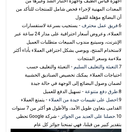
أجهزة قياس الطيف وأجهزة اختبار الشد وغيرها من
المعدات المهنية لإجراء فحص شامل للمنتجات للتأكد من
أن البضائع مؤهلة للقبول
6.
فريق عمل محترف
- يستجيب بسرعة لاستفسارات
العملاء، وعروض أسعار احترافية على مدار 24 ساعة عبر
الإنترنت، وسيتبع مندوب المبيعات متطلبات العميل
لاستخدام المنتج، ويوصي بشكل احترافي العملاء بأداء أكثر
ملاءمة وسعر المنتجات
7.
التعبئة والتغليف السليم
- التعبئة والتغليف حسب
احتياجات العملاء. يمكنك تخصيص الصناديق الخشبية
لضمان وصول البضائع إلى الوجهة في حالة جيدة
8.
طرق دفع متنوعة
- تسهيل الدفع للعميل
9.
احصل على تقييمات جيدة من العملاء
- يتمتع العملاء
القدامى بتعاون طويل الأمد، والأطول هو أكثر من 7 سنوات
10.
حصلنا على العديد من الجوائز
- شركة Google تحظى
بتقدير كبير من قبلنا، فهي تمنحنا جوائز كل عام