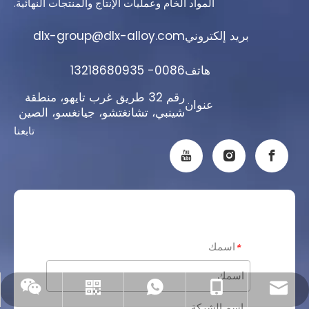
المواد الخام وعمليات الإنتاج والمنتجات النهائية.
بريد إلكتروني
dlx-group@dlx-alloy.com
هاتف
0086- 13218680935
رقم 32 طريق غرب تايهو، منطقة
عنوان
شينبي، تشانغتشو، جيانغسو، الصين
تابعنا
اسمك
*
ويشات
واتس اب
+86- 13218680935
+86- 13218680935
dlx-group@dlx-alloy.com
اسم الشركة