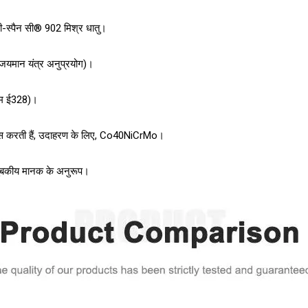
-स्पैन सी® 902 मिश्र धातु।
जयमान यंत्र अनुप्रयोग)।
एम ई328)।
ास करती हैं, उदाहरण के लिए, Co40NiCrMo।
ुंबकीय मानक के अनुरूप।