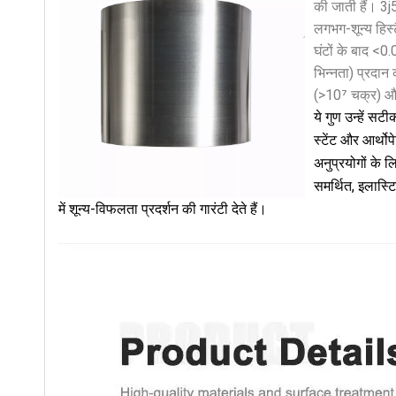
की जाती हैं। 3j
लगभग-शून्य हिस
घंटों के बाद <
भिन्नता) प्रदा
(>10⁷ चक्र) और
ये गुण उन्हें सट
स्टेंट और आर्थो
अनुप्रयोगों के 
समर्थित, इलास्टि
में शून्य-विफलता प्रदर्शन की गारंटी देते हैं।