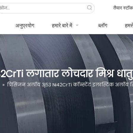
तैयार स्टॉ
अनुप्रयोग
हमारे बारे में
ब्लॉग
हमसे
42CrTi लगातार लोचदार मिश्र धातु 
»
प्रिसिजन अलॉय 3j53 Ni42CrTi कॉन्स्टेंट इलास्टिक अलॉय स्ट