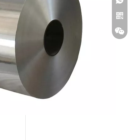
+ 1321868
Whatsapp
WeChat