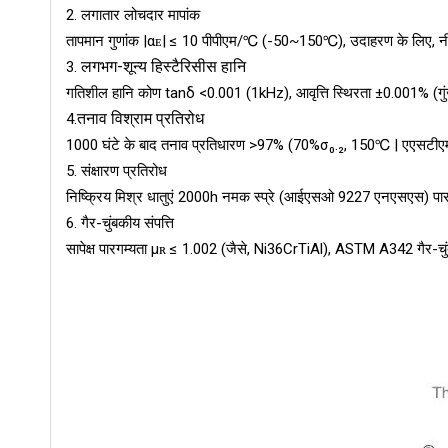
2.
लगातार लोचदार मापांक
तापमान गुणांक |αᴇ| ≤ 10 पीपीएम/℃ (-50~150℃), उदाहरण के लिए, नी
लगभग-शून्य हिस्टैरिसीस हानि
3.
गतिशील हानि कोण tanδ <0.001 (1kHz), आवृत्ति स्थिरता ±0.001% (गुं
तनाव विश्राम प्रतिरोध
4.
1000 घंटे के बाद तनाव प्रतिधारण >97% (70%σ₀.₂, 150℃ | एएसटी
5. संक्षारण प्रतिरोध
निष्क्रिय मिश्र धातुएं 2000h नमक स्प्रे (आईएसओ 9227 एनएसएस) प
6. गैर-चुंबकीय संपत्ति
सापेक्ष पारगम्यता μʀ ≤ 1.002 (जैसे, Ni36CrTiAl), ASTM A342 गैर-च