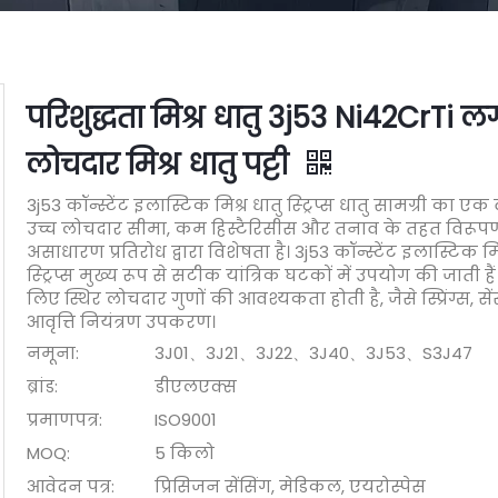
परिशुद्धता मिश्र धातु 3j53 Ni42CrTi ल
लोचदार मिश्र धातु पट्टी
3j53 कॉन्स्टेंट इलास्टिक मिश्र धातु स्ट्रिप्स धातु सामग्री का एक व
उच्च लोचदार सीमा, कम हिस्टैरिसीस और तनाव के तहत विरूप
असाधारण प्रतिरोध द्वारा विशेषता है। 3j53 कॉन्स्टेंट इलास्टिक मि
स्ट्रिप्स मुख्य रूप से सटीक यांत्रिक घटकों में उपयोग की जाती ह
लिए स्थिर लोचदार गुणों की आवश्यकता होती है, जैसे स्प्रिंग्स, स
आवृत्ति नियंत्रण उपकरण।
नमूना:
3J01、3J21、3J22、3J40、3J53、S3J47
ब्रांड:
डीएलएक्स
प्रमाणपत्र:
ISO9001
MOQ:
5 किलो
आवेदन पत्र:
प्रिसिजन सेंसिंग, मेडिकल, एयरोस्पेस