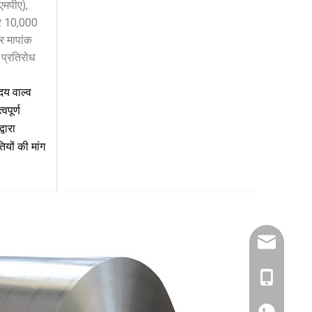
एमपीए),
पर 10,000
र मापांक
 प्रतिरोध
ृदय वाल्व
पूर्ण
वारा
ियों की मांग
dlx-group
+ 1321868