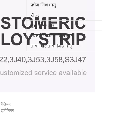
फ़ोम मिश्र धातु
हीटर
शुद्ध जिंक तार
स्टेनलेस स्टील मिश्र धातु
तांबा और तांबा मिश्र धातु
ेरिलियम,
े इंजीनियर