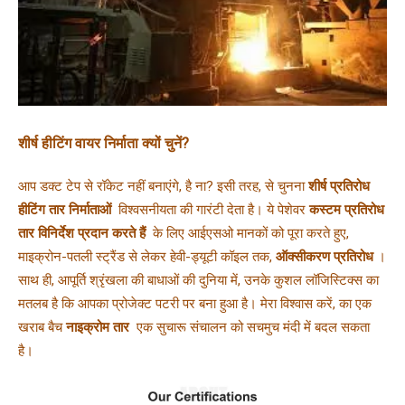
शीर्ष हीटिंग वायर निर्माता क्यों चुनें?
आप डक्ट टेप से रॉकेट नहीं बनाएंगे, है ना? इसी तरह, से चुनना 
शीर्ष प्रतिरोध 
हीटिंग तार निर्माताओं 
 विश्वसनीयता की गारंटी देता है। ये पेशेवर 
कस्टम प्रतिरोध 
तार विनिर्देश प्रदान करते हैं 
 के लिए आईएसओ मानकों को पूरा करते हुए, 
माइक्रोन-पतली स्ट्रैंड से लेकर हेवी-ड्यूटी कॉइल तक, 
ऑक्सीकरण प्रतिरोध 
। 
साथ ही, आपूर्ति श्रृंखला की बाधाओं की दुनिया में, उनके कुशल लॉजिस्टिक्स का 
मतलब है कि आपका प्रोजेक्ट पटरी पर बना हुआ है। मेरा विश्वास करें, का एक 
खराब बैच 
नाइक्रोम तार 
 एक सुचारू संचालन को सचमुच मंदी में बदल सकता 
है।