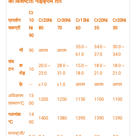
की विशिष्टता
नाइक्रोम तार
Cr
प्रदर्शन
10
Cr20Ni
Cr30Ni
Cr15Ni
Cr20Ni
Cr20Ni
सामग्री
Ni
80
70
60
35
30
90
55.0～
34.0～
30.0～
नी
90
आराम
आराम
61.0
37.0
34.0
संघ
क
20.0～
28.0～
15.0～
18.0～
18.0～
टन
10
रोड़
23.0
31.0
18.0
21.0
21.0
फ़े
--
≤1.0
≤1.0
आराम
आराम
आराम
अधिकतम
13
1200
1250
1150
1100
1100
तापमान℃
00
गलनांक
14
1400
1380
1390
1390
1390
℃
00
घनत्व(जी/