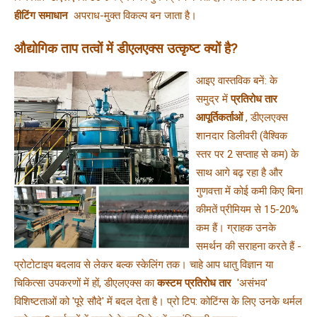
हीटिंग समाधान 
 अपराध-मुक्त विकल्प बन जाता है।
औद्योगिक ताप तत्वों में डीएलएक्स उत्कृष्ट क्यों है?
आइए वास्तविक बनें: के 
समुद्र में 
प्रतिरोध तार 
आपूर्तिकर्ताओं 
, डीएलएक्स 
शानदार डिलीवरी (वैश्विक 
स्तर पर 2 सप्ताह से कम) के 
साथ आगे बढ़ रहा है और 
गुणवत्ता में कोई कमी किए बिना 
कीमतें प्रीमियम से 15-20% 
कम हैं। ग्राहक उनके 
समर्थन की सराहना करते हैं - 
प्रोटोटाइप बदलाव से लेकर बल्क स्केलिंग तक। चाहे आप धातु विज्ञान या 
चिकित्सा उपकरणों में हों, डीएलएक्स का 
कस्टम प्रतिरोध तार 
 'असंभव' 
विशिष्टताओं को 'पूरे सौदे' में बदल देता है। प्रो टिप: कोटिंग्स के लिए उनके थर्मल 