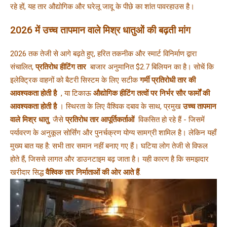
रहे हों, यह तार औद्योगिक और घरेलू जादू के पीछे का शांत पावरहाउस है।
2026 में उच्च तापमान वाले मिश्र धातुओं की बढ़ती मांग
2026 तक तेजी से आगे बढ़ते हुए, हरित तकनीक और स्मार्ट विनिर्माण द्वारा 
संचालित, 
प्रतिरोध हीटिंग तार 
 बाजार अनुमानित $2.7 बिलियन का है। सोचें कि 
इलेक्ट्रिक वाहनों को बैटरी सिस्टम के लिए सटीक 
गर्मी प्रतिरोधी तार की 
आवश्यकता होती है 
 , या टिकाऊ 
औद्योगिक हीटिंग तत्वों पर निर्भर सौर फार्मों की 
आवश्यकता होती है 
। स्थिरता के लिए वैश्विक दबाव के साथ, प्रमुख 
उच्च तापमान 
वाले मिश्र धातु 
 जैसे 
प्रतिरोध तार आपूर्तिकर्ताओं 
 विकसित हो रहे हैं - जिसमें 
पर्यावरण के अनुकूल सोर्सिंग और पुनर्चक्रण योग्य सामग्री शामिल है। लेकिन यहाँ 
मुख्य बात यह है: सभी तार समान नहीं बनाए गए हैं। घटिया लोग तेजी से विफल 
होते हैं, जिससे लागत और डाउनटाइम बढ़ जाता है। यही कारण है कि समझदार 
खरीदार सिद्ध 
वैश्विक तार निर्माताओं की ओर आते हैं
.