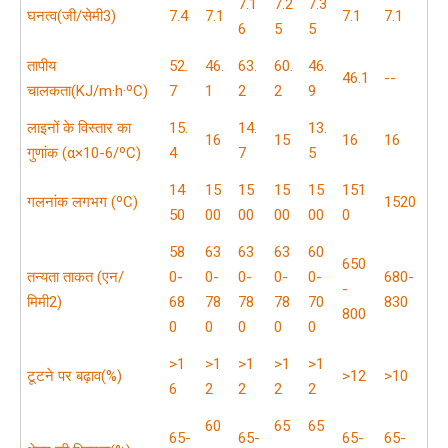
7.1
7.2
7.3
घनत्व(जी/सेमी3)
7.4
7.1
7.1
7.1
6
5
5
तापीय
52.
46.
63.
60.
46.
46.1
--
चालकता(KJ/m·h·ºC)
7
1
2
2
9
लाइनों के विस्तार का
15.
14.
13.
16
15
16
16
गुणांक (α×10-6/ºC)
4
7
5
14
15
15
15
15
151
गलनांक लगभग (ºC)
1520
50
00
00
00
00
0
58
63
63
63
60
650
तन्यता ताकत (एन/
0-
0-
0-
0-
0-
680-
-
मिमी2)
68
78
78
78
70
830
800
0
0
0
0
0
>1
>1
>1
>1
>1
टूटने पर बढ़ाव(%)
>12
>10
6
2
2
2
2
60
65
65
65-
65-
65-
65-