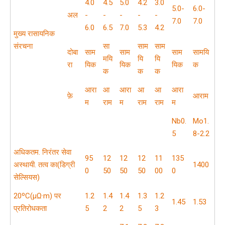
4.0
4.5
5.0
4.2
3.0
5.0-
6.0-
अल
-
-
-
-
-
7.0
7.0
6.0
6.5
7.0
5.3
4.2
मुख्य रासायनिक
संरचना
सा
साम
साम
दोबा
साम
साम
साम
सामयि
मयि
यि
यि
रा
यिक
यिक
यिक
क
क
क
क
आरा
आ
आरा
आ
आ
आरा
फ़े
आराम
म
राम
म
राम
राम
म
Nb0.
Mo1.
5
8-2.2
अधिकतम. निरंतर सेवा
95
12
12
12
11
135
अस्थायी. तत्व का(डिग्री
1400
0
50
50
50
00
0
सेल्सियस)
20ºC(μΩ·m) पर
1.2
1.4
1.4
1.3
1.2
1.45
1.53
प्रतिरोधकता
5
2
2
5
3