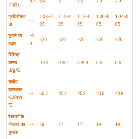
8.7
8.4
8.1
8.2
7.9
7.9
सेमी3)
प्रतिरोधक
1.09±0.
1.18±0.
1.12±0.
1.00±0.
1.04±0.
--
ता
05
05
05
05
05
टूटने पर
≥2
≥20
≥20
≥20
≥20
≥20
बढ़ाव
0
विशिष्ट
ऊष्मा
--
0.44
0.461
0.494
0.5
0.5
J/g.℃
तापीय
चालकता
--
60.3
45.2
45.2
43.8
43.8
KJ/mh
℃
रेखाओं के
विस्तार का
--
18
17
17
19
19
गुणांक