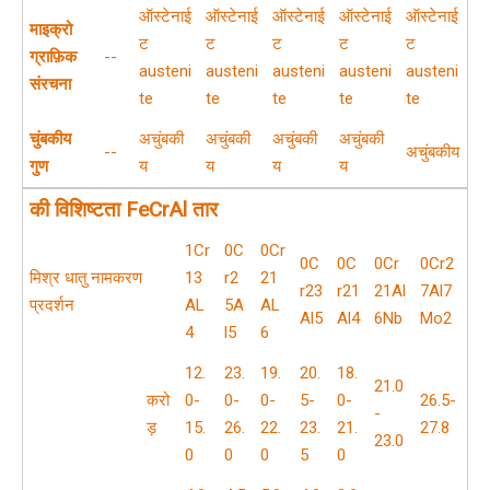
ऑस्टेनाई
ऑस्टेनाई
ऑस्टेनाई
ऑस्टेनाई
ऑस्टेनाई
माइक्रो
ट
ट
ट
ट
ट
ग्राफ़िक
--
austeni
austeni
austeni
austeni
austeni
संरचना
te
te
te
te
te
चुंबकीय
अचुंबकी
अचुंबकी
अचुंबकी
अचुंबकी
--
अचुंबकीय
गुण
य
य
य
य
की विशिष्टता
FeCrAl तार
1Cr
0C
0Cr
0C
0C
0Cr
0Cr2
मिश्र धातु नामकरण
13
r2
21
r23
r21
21Al
7Al7
प्रदर्शन
AL
5A
AL
Al5
Al4
6Nb
Mo2
4
l5
6
12.
23.
19.
20.
18.
21.0
करो
0-
0-
0-
5-
0-
26.5-
-
ड़
15.
26.
22.
23.
21.
27.8
23.0
0
0
0
5
0