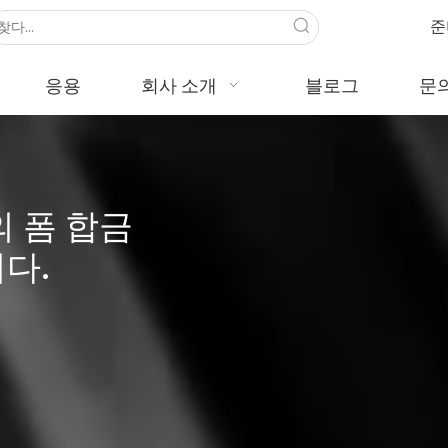
준
응용
회사 소개
블로그
문
의 폼 합금
다.