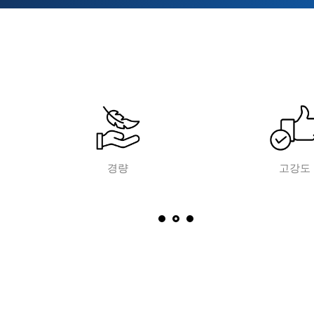
경량
고강도