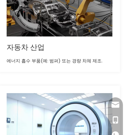
자동차 산업
에너지 흡수 부품(예: 범퍼) 또는 경량 차체 제조.
dlx-group
+86- 1321