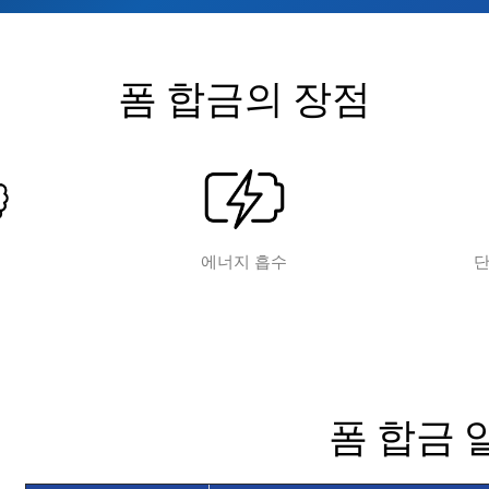
폼 합금의 장점
에너지 흡수
단
폼 합금