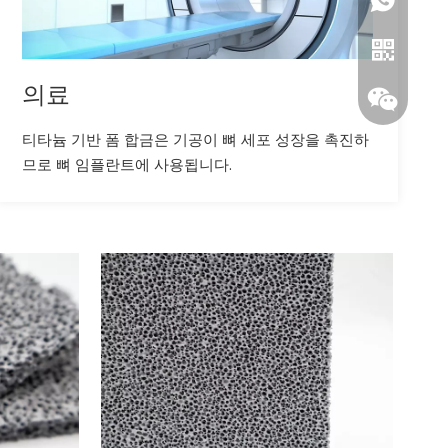
+86- 1321
의료
티타늄 기반 폼 합금은 기공이 뼈 세포 성장을 촉진하
므로 뼈 임플란트에 사용됩니다.
왓츠앱
위챗