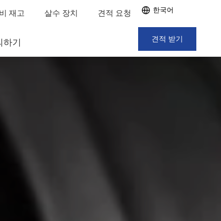
한국어
비 재고
살수 장치
견적 요청
견적 받기
의하기