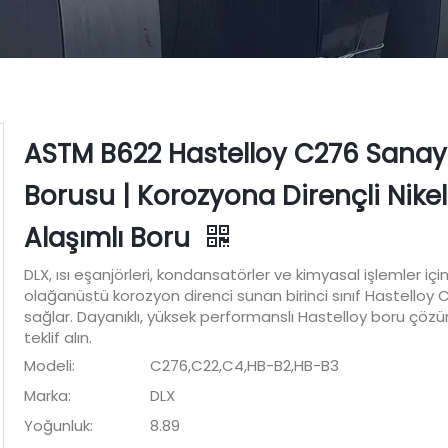
ASTM B622 Hastelloy C276 Sanay
Borusu | Korozyona Dirençli Nikel
Alaşımlı Boru
DLX, ısı eşanjörleri, kondansatörler ve kimyasal işlemler içi
olağanüstü korozyon direnci sunan birinci sınıf Hastelloy 
sağlar. Dayanıklı, yüksek performanslı Hastelloy boru çözüm
teklif alın.
Modeli:
C276,C22,C4,HB-B2,HB-B3
Marka:
DLX
Yoğunluk:
8.89