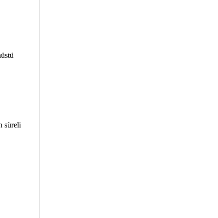
nüstü
 süreli