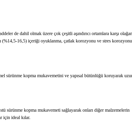
addeler de dahil olmak üzere çok çeşitli aşındırıcı ortamlara karşı olağa
 (%14,5-16,5) içeriği oyuklanma, çatlak korozyonu ve stres korozyonu
emmel sürünme kopma mukavemetini ve yapısal bütünlüğü koruyarak uzun
anüstü sürünme kopma mukavemeti sağlayarak onları diğer malzemelerin
 için ideal kılar.