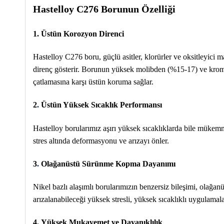
Hastelloy C276 Borunun Özelliği
1. Üstün Korozyon Direnci
Hastelloy C276 boru, güçlü asitler, klorürler ve oksitleyici m
direnç gösterir. Borunun yüksek molibden (%15-17) ve krom
çatlamasına karşı üstün koruma sağlar.
2
.
Üstün Yüksek Sıcaklık Performansı
Hastelloy borularımız aşırı yüksek sıcaklıklarda bile mük
stres altında deformasyonu ve arızayı önler.
3
.
Olağanüstü Sürünme Kopma Dayanımı
Nikel bazlı alaşımlı borularımızın benzersiz bileşimi, olağ
arızalanabileceği yüksek stresli, yüksek sıcaklıklı uygulamalar
4.
Yüksek Mukavemet ve Dayanıklılık