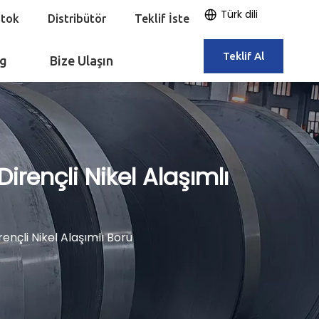
Türk dili
Stok
Distribütör
Teklif İste
Teklif Al
og
Bize Ulaşın
rençli Nikel Alaşımlı
nçli Nikel Alaşımlı Boru