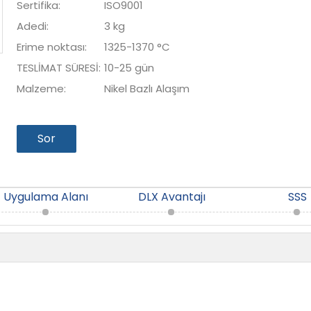
Sertifika:
ISO9001
Adedi:
3 kg
Erime noktası:
1325-1370 °C
TESLİMAT SÜRESİ:
10-25 gün
Malzeme:
Nikel Bazlı Alaşım
Sor
Uygulama Alanı
DLX Avantajı
SSS