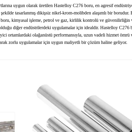
rına uygun olarak üretilen Hastelloy C276 boru, en agresif endüstriy
şekilde tasarlanmış dikişsiz nikel-krom-molibden alaşımlı bir borudur.
oru, kimyasal işleme, petrol ve gaz, kirlilik kontrolü ve güvenilirliğin 
 olduğu diğer endüstrilerdeki uygulamalar için idealdir. Hastelloy C276 
geyici ortamlardaki olağanüstü performansıyla, uzun vadeli hizmet ömrü 
k zorlu uygulamalar için uygun maliyetli bir çözüm haline geliyor.