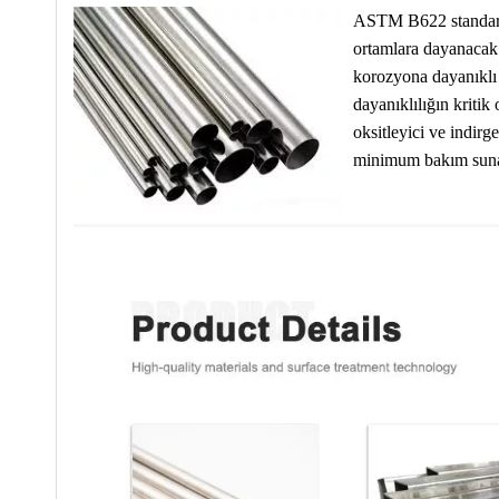
ASTM B622 standartla
ortamlara dayanacak 
korozyona dayanıklı b
dayanıklılığın kritik
oksitleyici ve indir
minimum bakım sunara