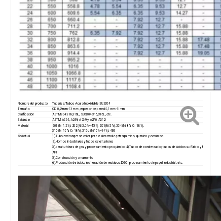
Nombre del producto
Tuberías/Tubos Acero Inoxidable SUS304
Tamaño
OD 0,2 mm-13 mm, espesor de pared 0,1 mm-5 mm
Calificación
ASTM304 316,316L, SUS304,316,316L, etc.
Estándar
ASTM A554, A249, A269 y A270, A312
Material
201 (Ni 1,2%), 202 (Ni 3,5%~4,5%), 301(Ni 5%), 304 (Ni 8%, Cr 18%),
316 (Ni 10%, Cr 18%), 316L (Ni10%~14%), 430
Solicitud
1).Tubo exahanger de calor para el desarrollo petroquímico, químico y oceánico
2).Hornos industriales y tubos calentadores
3).para turbinas de gas y procesamiento proquímico 4).Tubos de condensador, tubos de ácidos sulfúrico y fosfórico, tu
API
5).Construcción y ornamento
6).Producción de ácido, incineración de residuos, DGC, procesamiento de papel industrial, etc.