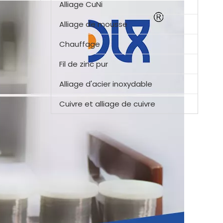
Alliage CuNi
Alliage de mousse
Chauffage
Fil de zinc pur
Alliage d'acier inoxydable
Cuivre et alliage de cuivre