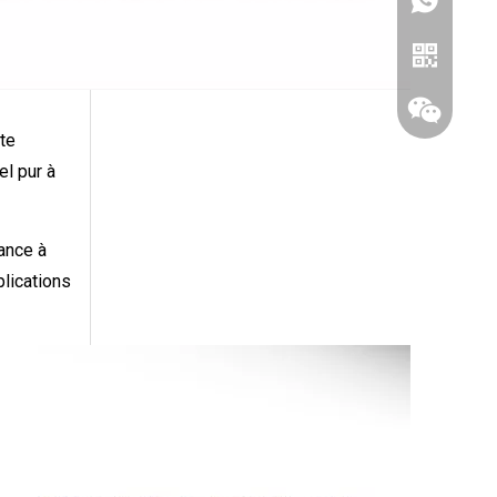
+ 1321868
te
el pur à
tance à
plications
WhatsApp
Wechat