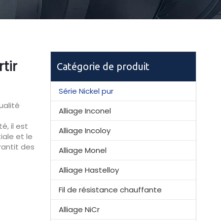
tir
Catégorie de produit
Série Nickel pur
ualité
Alliage Inconel
é, il est
Alliage Incoloy
iale et le
rantit des
Alliage Monel
Alliage Hastelloy
Fil de résistance chauffante
Alliage NiCr