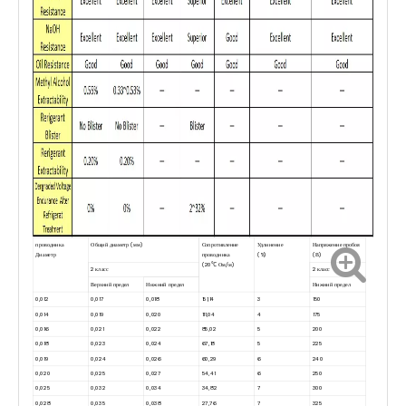
проводника
Общий диаметр (мм)
Сопротивление
Удлинение
Напряжение пробоя
Диаметр
проводника
(%)
(В)
(20℃ Ом/м)
2 класс
2 класс
Верхний предел
Нижний предел
Нижний предел
0,012
0,017
0,018
151,14
3
150
0,014
0,019
0,020
111,04
4
175
0,016
0,021
0,022
85,02
5
200
0,018
0,023
0,024
67,18
5
225
0,019
0,024
0,026
60,29
6
240
0,020
0,025
0,027
54,41
6
250
0,025
0,032
0,034
34,82
7
300
0,028
0,035
0,038
27,76
7
325