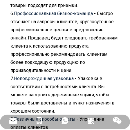
товары подходят для приемки.
6.
Профессиональная бизнес-команда
- быстро
отвечает на запросы клиентов, круглосуточное
профессиональное ценовое предложение
онлайн. Продавец будет следовать требованиям
клиента к использованию продукта,
профессионально рекомендовать клиентам
более подходящую продукцию по
производительности и цене.
7.
Неповрежденная упаковка
- Упаковка в
соответствии с потребностями клиента. Вы
можете настроить деревянные ящики, чтобы
товары были доставлены в пункт назначения в
хорошем состоянии.
8.
Различные способы оплаты
- Упрощение
dlx-group@dlx-alloy.com
+86- 13218680935
+86- 13218680935
WhatsApp
Вичат
оплаты клиентов