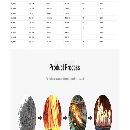
0,030
0,038
0,041
24,18
8
350
0,040
0,050
0,054
13,60
10
475
0,045
0,056
0,061
10750
12
550
0,050
0,061
0,066
8,706
14
600
0,060
0,073
0,079
6046
16
680
0,063
0,077
0,083
5,484
16
700
0,070
0,084
0,090
4442
17
700
0,071
0,085
0,091
4,318
17
700
0,080
0,095
0,101
3401
17
850