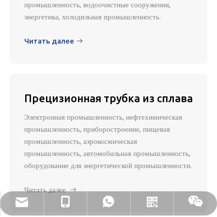
промышленность, водоочистные сооружения,
энергетика, холодильная промышленность.
Читать далее

Прецизионная трубка из сплава
Электронная промышленность, нефтехимическая
промышленность, приборостроение, пищевая
промышленность, аэрокосмическая
промышленность, автомобильная промышленность,
оборудование для энергетической промышленности.
Читать далее

dlx-group@dlx-alloy.com
+86- 13218680935
+86- 13218680935
WhatsApp
Вичат