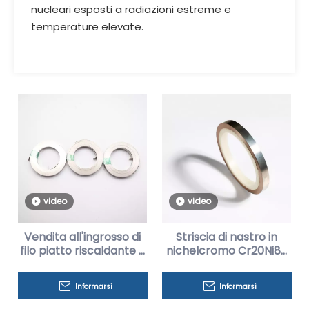
nucleari esposti a radiazioni estreme e
temperature elevate.
video
video
Vendita all'ingrosso di
Striscia di nastro in
filo piatto riscaldante a
nichelcromo Cr20Ni80
resistenza Cr20Ni80 ad
per riscaldamento di
alte prestazioni
forni e forni
Informarsi
Informarsi