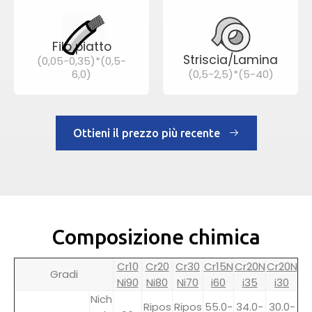
Filo piatto
Striscia/Lamina
(0,05-0,35)*(0,5-
6,0)
(0,5-2,5)*(5-40)
Ottieni il prezzo più recente
Composizione chimica
Cr10
Cr20
Cr30
Cr15N
Cr20N
Cr20N
Gradi
Ni90
Ni80
Ni70
i60
i35
i30
Nich
Ripos
Ripos
55.0-
34.0-
30.0-