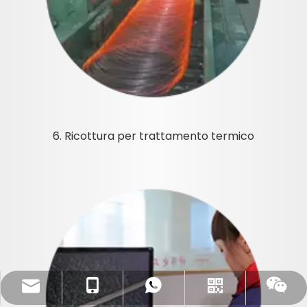
6. Ricottura per trattamento termico
dlx-group@dlx-alloy.com
+ 13218680935
+ 13218680935
Whatsapp
Wechat