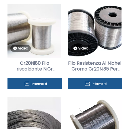
video
video
Cr20Ni80 Filo
Filo Resistenza Al Nichel
riscaldante NiCr
Cromo Cr20Ni35 Per
resistente alla
Forni Elettrici
corrosione per forni
Informarsi
Informarsi