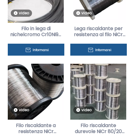
video
video
Filo in lega di
Lega riscaldante per
nichelcromo Cr10Ni90
resistenza al filo NiCr
ad elevata purezza per
Cr20Ni30 per alte
riscaldatori
temperature
Informarsi
Informarsi
video
video
Filo riscaldante a
Filo riscaldante
resistenza NiCr
durevole NiCr 80/20