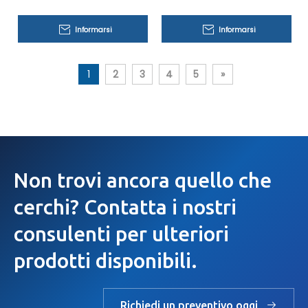
Cr20Ni80 Cr15Ni60 per
Cr20Ni80 per macchine
uso industriale
sigillatrici
Informarsi
Informarsi
1
2
3
4
5
»
Non trovi ancora quello che
cerchi? Contatta i nostri
consulenti per ulteriori
prodotti disponibili.
Richiedi un preventivo oggi