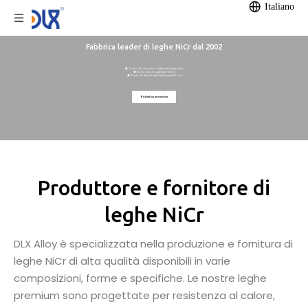
Italiano
Fabbrica leader di leghe NiCr dal 2002
● Controllo rigoroso delle materie prime
● Controllo di qualità al 100%.
● Più di 20 anni di esperienza nel settore
● Stabilimento di proprietà di 12.000 m²
● Capacità di produzione annua di 1200 tonnellate
Richiedi un preventivo
Produttore e fornitore di
leghe NiCr
DLX Alloy è specializzata nella produzione e fornitura di
leghe NiCr di alta qualità disponibili in varie
composizioni, forme e specifiche. Le nostre leghe
premium sono progettate per resistenza al calore,