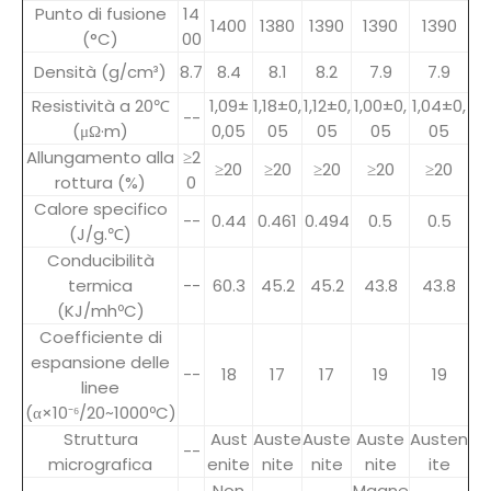
Punto di fusione
14
1400
1380
1390
1390
1390
(°C)
00
Densità (g/cm³)
8.7
8.4
8.1
8.2
7.9
7.9
Resistività a 20℃
1,09±
1,18±0,
1,12±0,
1,00±0,
1,04±0,
--
(μΩ·m)
0,05
05
05
05
05
Allungamento alla
≥2
≥20
≥20
≥20
≥20
≥20
rottura (%)
0
Calore specifico
--
0.44
0.461
0.494
0.5
0.5
(J/g.℃)
Conducibilità
termica
--
60.3
45.2
45.2
43.8
43.8
(KJ/mhºC)
Coefficiente di
espansione delle
--
18
17
17
19
19
linee
(α×10⁻⁶/20~1000ºC)
Struttura
Aust
Auste
Auste
Auste
Austen
--
micrografica
enite
nite
nite
nite
ite
Non
Magne