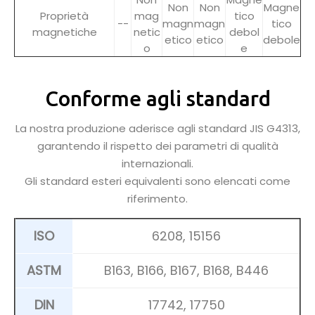
Non
Non
Magne
Proprietà
mag
tico
--
magn
magn
tico
magnetiche
netic
debol
etico
etico
debole
o
e
Conforme agli standard
La nostra produzione aderisce agli standard JIS G4313,
garantendo il rispetto dei parametri di qualità
internazionali.
Gli standard esteri equivalenti sono elencati come
riferimento.
ISO
6208, 15156
ASTM
B163, B166, B167, B168, B446
DIN
17742, 17750