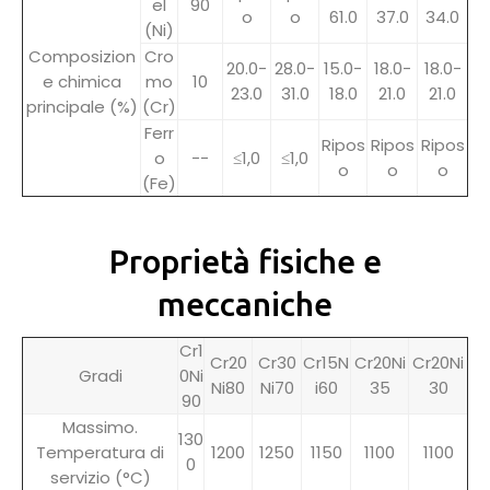
el
90
o
o
61.0
37.0
34.0
(Ni)
Composizion
Cro
20.0-
28.0-
15.0-
18.0-
18.0-
e chimica
mo
10
23.0
31.0
18.0
21.0
21.0
principale (%)
(Cr)
Ferr
Ripos
Ripos
Ripos
o
--
≤1,0
≤1,0
o
o
o
(Fe)
Proprietà fisiche e
meccaniche
Cr1
Cr20
Cr30
Cr15N
Cr20Ni
Cr20Ni
Gradi
0Ni
Ni80
Ni70
i60
35
30
90
Massimo.
130
Temperatura di
1200
1250
1150
1100
1100
0
servizio (°C)