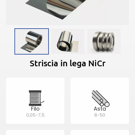
Striscia in lega NiCr
Filo
Asta
0,05-7,5
8-50