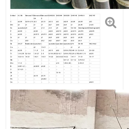
Artikel
A-286
Nimonic75
Nimonic8
Nimonic9
GH3030
GH3044
GH3039
GH4145
GH4169
GH2747
0A
0
C
≤0,08
0,08–0,15
≤0,1
≤0,13
≤0,12
≤0,1
≤0,08
≤0,08
≤0,08
≤0,1
Mn
≤2
≤1
≤1
≤1
≤0,7
≤0,5
≤0,4
≤1
≤0,35
≤1,00
Fe
ausruhen
≤5
≤3
≤1,5
≤1,5
≤4
≤3,0
5,0-9,0
Gleichgewicht
Gleichgewicht
P
≤0,04
--
≤0,02
--
≤0,02
≤0,013
≤0,02
≤0,015
≤0,015
≤0,025
S
≤0,03
--
≤0,015
≤0,015
≤0,02
≤0,013
≤0,012
≤0,010
≤0,015
≤0,02
Si
≤1
≤1
≤1
≤1
≤0,8
≤0,8
≤0,8
≤0,5
≤0,35
≤1
Cu
--
≤0,5
--
≤0,2
≤0,2
≤0,07
≤0,2
≤0,5
≤0,3
--
Ni
24-27
Banknoten
ausruhen
--
ausruhen
ausruhen
ausruhen
≥70
50-55
44,0-46,0
Co
--
--
≤2
15-21
--
--
--
≤1
≤1
--
Al
≤0,35
--
1-1,8
1-2
≤0,15
≤0,5
0,35-0,75
0,40-1,0
0,2-0,8
2,9-3,9
Ti
1,9-2,35
0,2-0,6
1,8-2,7
2-3
0,15-0,35
0,3-0,7
0,35-0,75
2,25-2,75
0,65-1,15
≤0,35
Cr
13,5-16
18-21
18-21
18-21
19-22
23,5-26,5
19-22
14-17
17-21
15-17
Nb
--
--
--
--
--
--
0,9-1,3
0,7-1,2
4,75-5,5
--
Mo
1-1,5
--
--
--
--
≤1,5
1,80-2,30
--
2,8-3,3
----
B
0,001-0,1
--
≤0,008
≤0,02
--
--
--
--
--
--
V
0,1-0,5
--
--
--
--
--
--
--
--
--
W
--
--
--
--
--
13-16
--
--
--
--
Zr
--
--
≤0,15
≤0,15
--
--
--
--
--
--
Pb
--
--
--
≤0,002
--
--
--
--
--
--
Ce
--
--
--
--
--
--
--
--
--
≤0,03