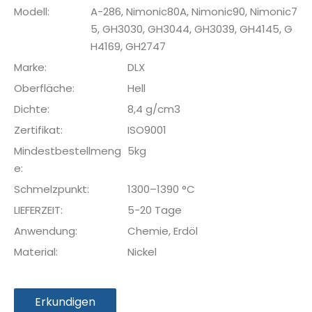
Modell:
A-286, Nimonic80A, Nimonic90, Nimonic7
5, GH3030, GH3044, GH3039, GH4145, G
H4169, GH2747
Marke:
DLX
Oberfläche:
Hell
Dichte:
8,4 g/cm3
Zertifikat:
ISO9001
Mindestbestellmeng
5kg
e:
Schmelzpunkt:
1300–1390 °C
LIEFERZEIT:
5-20 Tage
Anwendung:
Chemie, Erdöl
Material:
Nickel
Erkundigen