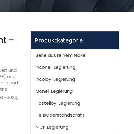
ht –
Produktkategorie
Serie aus reinem Nickel
Inconel-Legierung
keit und
°F) und
Incoloy-Legierung
eile und
rie.
Monel-Legierung
 GH3030,
Hastelloy-Legierung
7
Heizwiderstandsdraht
NiCr-Legierung