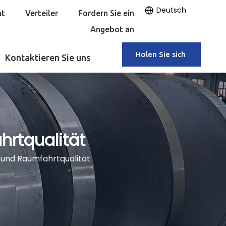
Deutsch
at
Verteiler
Fordern Sie ein
Angebot an
Holen Sie sich
Kontaktieren Sie uns
ein Angebot
rtqualität
 und Raumfahrtqualität