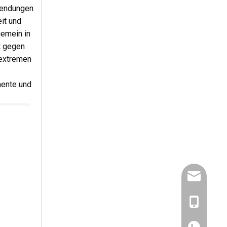
nwendungen
it und
gemein in
t gegen
 extremen
mente und
dlx-group
+86- 1321