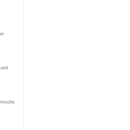
er
 und
rmische