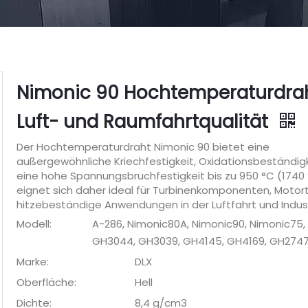
Nimonic 90 Hochtemperaturdra
Luft- und Raumfahrtqualität
Der Hochtemperaturdraht Nimonic 90 bietet eine
außergewöhnliche Kriechfestigkeit, Oxidationsbeständig
eine hohe Spannungsbruchfestigkeit bis zu 950 °C (1740 
eignet sich daher ideal für Turbinenkomponenten, Motort
hitzebeständige Anwendungen in der Luftfahrt und Indust
Modell:
A-286, Nimonic80A, Nimonic90, Nimonic75,
GH3044, GH3039, GH4145, GH4169, GH274
Marke:
DLX
Oberfläche:
Hell
Dichte:
8,4 g/cm3