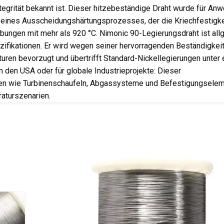
egrität bekannt ist. Dieser hitzebeständige Draht wurde für A
 seines Ausscheidungshärtungsprozesses, der die Kriechfestigke
mgebungen mit mehr als 920 °C. Nimonic 90-Legierungsdraht ist all
zifikationen. Er wird wegen seiner hervorragenden Beständigkei
uren bevorzugt und übertrifft Standard-Nickellegierungen unter
n den USA oder für globale Industrieprojekte: Dieser
nten wie Turbinenschaufeln, Abgassysteme und Befestigungsele
raturszenarien.